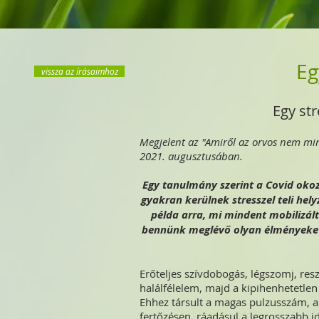
Eg
vissza az írásaimhoz
Egy st
Megjelent az "Amiről az orvos nem mi
2021. augusztusában.
Egy tanulmány szerint a Covid okoz
gyakran kerülnek stresszel teli he
példa arra, mi mindent mobilizált
bennünk meglévő olyan élményeket
Erőteljes szívdobogás, légszomj, res
halálfélelem, majd a kipihenhetetlen 
Ehhez társult a magas pulzusszám, am
fertőzésen, ráadásul a legrosszabb 