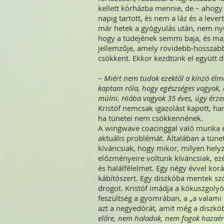
kellett kórházba mennie, de – ahogy 
napig tartott, és nem a láz és a lever
már hetek a gyógyulás után, nem nyu
hogy a tüdejének semmi baja, és mag
jellemzője, amely rövidebb-hosszabb
csökkent. Ekkor kezdtünk el együtt d
–
Miért nem tudok ezektől a kínzó él
kaptam róla, hogy egészséges vagyok, 
múlni. Hiába vagyok 35 éves, úgy érz
Kristóf nemcsak igazolást kapott, han
ha tünetei nem csökkennének.
A wingwave coacinggal való munka e
aktuális problémát. Általában a tünet
kíváncsiak, hogy mikor, milyen helyz
előzményeire voltunk kíváncsiak, ezé
és halálfélelmet. Egy négy évvel korá
kábítószert. Egy diszkóba mentek szó
drogot. Kristóf imádja a kókuszgolyó
feszültség a gyomrában, a „a valami 
azt a negyedórát, amit még a diszkóba
előre, nem haladok, nem fogok hazaér