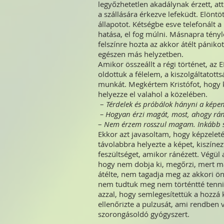
legyőzhetetlen akadálynak érzett, attó
a szállására érkezve lefeküdt. Elöntöt
állapotot. Kétségbe esve telefonált a
hatása, el fog múlni. Másnapra tényl
felszínre hozta az akkor átélt pánik
egészen más helyzetben.
Amikor összeállt a régi történet, az
oldottuk a félelem, a kiszolgáltatotts
munkát. Megkértem Kristófot, hogy k
helyezze el valahol a közelében.
–
Térdelek és próbálok hányni a képen
– Hogyan érzi magát, most, ahogy rán
–
Nem érzem rosszul magam. Inkább s
Ekkor azt javasoltam, hogy képzeleté
távolabbra helyezte a képet, kiszíne
feszültséget, amikor ránézett. Végül a 
hogy nem dobja ki, megőrzi, mert má
átélte, nem tagadja meg az akkori ö
nem tudtuk meg nem történtté tenni, 
azzal, hogy semlegesítettük a hozzá 
ellenőrizte a pulzusát, ami rendben
szorongásoldó gyógyszert.