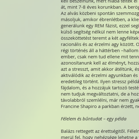
kell beszélnünk, mert hiába teltek el
át, mint 7-8 éves korunkban. A berö
Az alvás közbeni spontán szemmozgá
másoljuk, amikor ébrenlétben, a klie
generálunk egy REM fázist, ezzel seg
külső segítség nélkül nem lenne képes
összeköttetést teremt a két agyféltek
racionális és az érzelmi agy között
régi történés áll a háttérben –hallo
ember, csak nem tud ellene mit tenni
azonosítanunk kell az élményt, hozzá
azt a stresszt, amit akkor átéltünk, 
aktiválódik az érzelmi agyunkban és
eredetileg történt. Ilyen stressz példá
fájdalom, és a hozzájuk tartozó test
nem tudjuk megváltoztatni, de a hoz
távolabbról szemlélni, már nem gyak
Francine Shapiro a parkban érzett, 
Félelem és bűntudat – egy példa
Balázs rettegett az érettségitől. Fél
merül fel, hogy nehézsége lehetne a