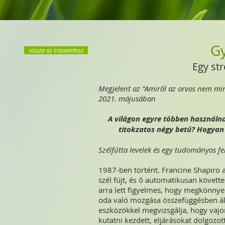
G
vissza az írásaimhoz
Egy st
Megjelent az "Amiről az orvos nem mi
2021. májusában
A világon egyre többen használnak
titokzatos négy betű? Hogyan s
Szélfútta levelek és egy tudományos fe
1987-ben történt. Francine Shapiro a
szél fújt, és ő automatikusan követt
arra lett figyelmes, hogy megkönnye
oda való mozgása összefüggésben ál
eszközökkel megvizsgálja, hogy vajon
kutatni kezdett, eljárásokat dolgozot