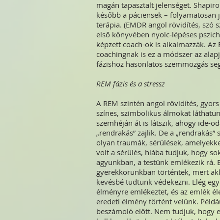
magán tapasztalt jelenséget. Shapiro 
később a páciensek – folyamatosan 
terápia. (EMDR angol rövidítés, szó s
első könyvében nyolc-lépéses pszicho
képzett coach-ok is alkalmazzák. A
coachingnak is ez a módszer az alapj
fázishoz hasonlatos szemmozgás seg
REM fázis és a stressz
A REM szintén angol rövidítés, gyors
színes, szimbolikus álmokat láthatu
szemhéján át is látszik, ahogy ide
„rendrakás” zajlik. De a „rendrakás
olyan traumák, sérülések, amelyekke
volt a sérülés, hiába tudjuk, hogy s
agyunkban, a testünk emlékezik rá. 
gyerekkorunkban történtek, mert akk
kevésbé tudtunk védekezni. Elég egy 
élményre emlékeztet, és az emlék élet
eredeti élmény történt velünk. Péld
beszámoló előtt. Nem tudjuk, hogy eg