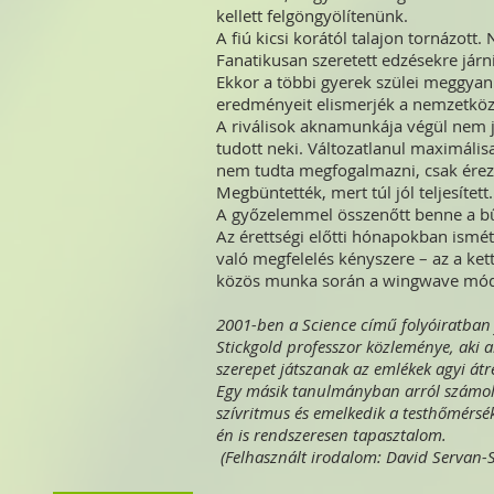
kellett felgöngyölítenünk.
A fiú kicsi korától talajon tornázott
Fanatikusan szeretett edzésekre jár
Ekkor a többi gyerek szülei meggyanús
eredményeit elismerjék a nemzetkö
A riválisok aknamunkája végül nem já
tudott neki. Változatlanul maximális
nem tudta megfogalmazni, csak érezte
Megbüntették, mert túl jól teljesítet
A győzelemmel összenőtt benne a bűnt
Az érettségi előtti hónapokban ismét
való megfelelés kényszere – az a ket
közös munka során a wingwave módsze
2001-ben a Science című folyóiratban
Stickgold professzor közleménye, aki a
szerepet játszanak az emlékek agyi át
Egy másik tanulmányban arról számolta
szívritmus és emelkedik a testhőmérsék
én is rendszeresen tapasztalom.
(Felhasznált irodalom: David Servan-Sc