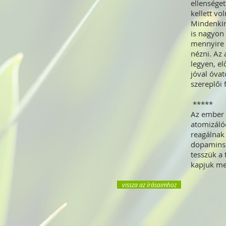
ellenséget
kellett vo
Mindenkine
is nagyon 
mennyire b
nézni. Az 
legyen, e
jóval óvat
szereplői f
*****
Az ember 
atomizáló
reagálnak 
dopaminszi
tesszük a 
kapjuk me
vissza az írásaimhoz