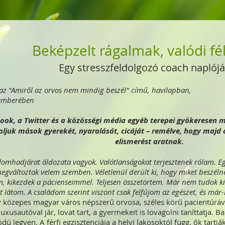
Beképzelt rágalmak, valódi f
Egy stresszfeldolgozó coach
naplójá
az "Amiről az orvos nem mindig beszél" című, havilapban,
emberében
ook, a Twitter és a közösségi média egyéb terepei gyökeresen m
oljuk mások gyerekét, nyaralását, cicáját – remélve, hogy majd 
elismerést aratnak.
lomhadjárat áldozata vagyok. Valótlanságokat terjesztenek rólam. Eg
gváltoztak velem szemben. Véletlenül derült ki, hogy miket beszélne
m, kikezdek a pácienseimmel. Teljesen összetörtem. Már nem tudok 
 látom. A családom szerint viszont csak felfújom az egészet, és már
 közepes magyar város népszerű orvosa, széles körű pacientúrával.
luxusautóval jár, lovat tart, a gyermekeit is lovagolni taníttatja. B
ú legyen. A férfi egzisztenciája a helyi lakosoktól függ, ők tartják