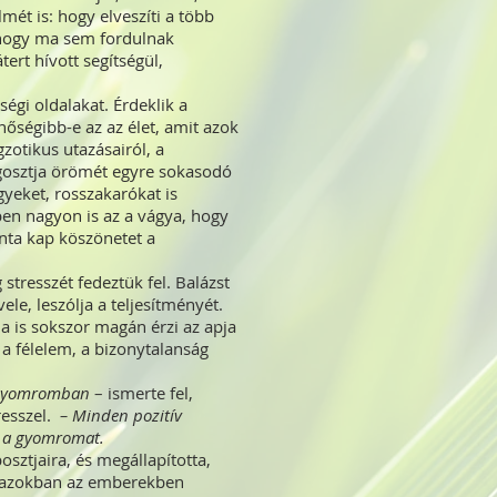
mét is: hogy elveszíti a több
a, hogy ma sem fordulnak
ert hívott segítségül,
égi oldalakat. Érdeklik a
inőségibb-e az az élet, amit azok
zotikus utazásairól, a
egosztja örömét egyre sokasodó
gyeket, rosszakarókat is
en nagyon is az a vágya, hogy
nta kap köszönetet a
stresszét fedeztük fel. Balázst
ele, leszólja a teljesítményét.
a is sokszor magán érzi az apja
 a félelem, a bizonytalanság
a gyomromban
– ismerte fel,
tresszel.
– Minden pozitív
l a gyomromat.
sztjaira, és megállapította,
anazokban az emberekben