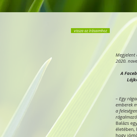
vissza az írásaimhoz
Megjelent 
2020. nov
A Faceb
Lájk
– Egy rága
emberek me
a felesége
rágalmazót
Balázs egy
életében, 
hogy jómód