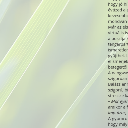
hogy jó hí
évtized al
kevesebben
mondván B
Már az els
virtuális 
a posztjai
tengerpar
ismeretlen
gyűjthet.
elismerjé
betegeitől
A wingwave
szigorúan 
Balázs enn
szigorú, b
stressze k
– Már gyer
amikor a f
impulzus, 
A gyomrot
hogy mily