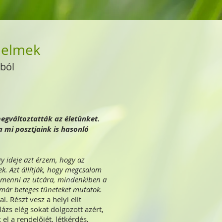
élelmek
ból
egváltoztatták az életünket.
a mi posztjaink is hasonló
y ideje azt érzem, hogy az
k. Azt állítják, hogy megcsalom
kimenni az utcára, mindenkiben a
-már beteges tüneteket mutatok.
 Részt vesz a helyi elit
alázs elég sokat dolgozott azért,
 el a rendelőjét, létkérdés,