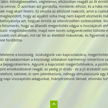
 látni. Kétségbeesetten, végletesen, eltúlzottan reagált az őt érin
lna vennie. Ő azonban azt gondolta, mindenki elhiszi, és a háta m
k meg akart felelni. Ez okozta az eltúlzott reakciót, amit a csal
meglepődött, hogy az apjától soha meg nem kapott elismerés hiány
efolyásolja azt, hogyan érintik az ellenőrizetlen szóbeszédek. M
a felismerés, hogy az állandó megerősítés vágya is hozzájárult a
lőször megdöbbentette, majd nem kevés szégyenérzettel töltötte
osabb volt abban, mit tár fel az életéből másoknak, és figyelmét 
elé fordította.
lételeme a közösség. Szükségünk van kapcsolatokra, megerősítésre
dó társadalomban a közösségi oldalakon bármennyi ismerősre sze
a bejegyzéseinkre. Agyunk a kapcsolati megerősítésekre, a pozitív
nt emelkedésével reagál, ez pedig jó érzés - és a jó érzésből so
telefont, tabletet, ki sem jelentkezünk, nehogy elmulasszunk egy
g napi visszajelzés-adagunkat, hiányérzetünk támad, elvonási tün