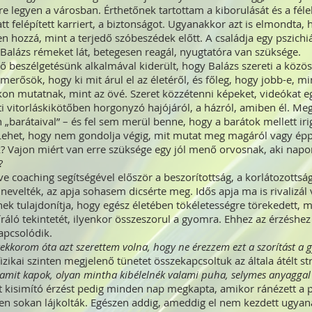
re legyen a városban. Érthetőnek tartottam a kiborulását és a félel
att felépített karriert, a biztonságot. Ugyanakkor azt is elmondt
 hozzá, mint a terjedő szóbeszédek előtt. A családja egy pszichiát
alázs rémeket lát, betegesen reagál, nyugtatóra van szüksége.
ő beszélgetésünk alkalmával kiderült, hogy Balázs szereti a közöss
ismerősök, hogy ki mit árul el az életéről, és főleg, hogy jobb-e, m
kon mutatnak, mint az övé. Szeret közzétenni képeket, videókat eg
ti vitorláskikötőben horgonyzó hajójáról, a házról, amiben él. M
 „barátaival” – és fel sem merül benne, hogy a barátok mellett iri
 Lehet, hogy nem gondolja végig, mit mutat meg magáról vagy épp
k? Vajon miért van erre szüksége egy jól menő orvosnak, aki napo
?
 coaching segítségével először a beszorítottság, a korlátozottság 
nevelték, az apja sohasem dicsérte meg. Idős apja ma is rivalizál v
ek tulajdonítja, hogy egész életében tökéletességre törekedett, m
íráló tekintetét, ilyenkor összeszorul a gyomra. Ehhez az érzéshez
apcsolódik.
ekkorom óta azt szerettem volna, hogy ne érezzem ezt a szorítást 
izikai szinten megjelenő tünetet összekapcsoltuk az általa átélt s
amit kapok, olyan mintha kibélelnék valami puha, selymes anyagga
 kisimító érzést pedig minden nap megkapta, amikor ránézett a po
en sokan lájkolták. Egészen addig, ameddig el nem kezdett ugy