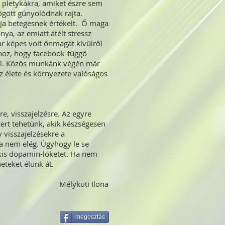
tő pletykákra, amiket észre sem
ögött gúnyolódnak rajta.
ádja betegesnek értékelt. Ő maga
a, az emiatt átélt stressz
ár képes volt önmagát kívülről
hhoz, hogy facebook-függő
 el. Közös munkánk végén már
az élete és környezete valóságos
, visszajelzésre. Az egyre
rt tehetünk, akik készségesen
 visszajelzésekre a
ha nem elég. Úgyhogy le se
 kis dopamin-löketet. Ha nem
eteket élünk át.
Mélykuti Ilona
megosztás